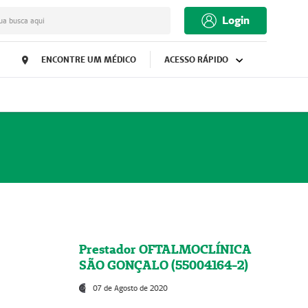
Login
ua busca aqui
ENCONTRE UM MÉDICO
ACESSO RÁPIDO
Prestador OFTALMOCLÍNICA
SÃO GONÇALO (55004164-2)
07 de Agosto de 2020