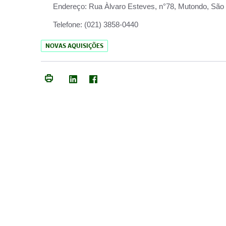
Endereço:
Rua Àlvaro Esteves, n°78, Mutondo, São 
Telefone:
(021) 3858-0440
NOVAS AQUISIÇÕES