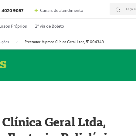
Faça s
Canais de atendimento
4020 9087
ursos Próprios
2º via de Boleto
ições
Prestador: Vipmed Clínica Geral Ltda, 51004349-0 (Nome Fantasia: Policlínica Master)
s
Clínica Geral Ltda,