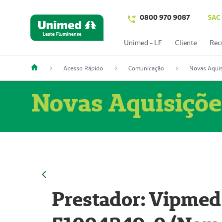
0800 970 9087
SAC
Unimed - LF
Cliente
Rec
Acesso Rápido
Comunicação
Novas Aquis
Novas Aquisiçõe
Prestador: Vipmed 