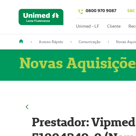
0800 970 9087
SAC
Unimed - LF
Cliente
Rec
Acesso Rápido
Comunicação
Novas Aquis
Novas Aquisiçõe
Prestador: Vipmed 