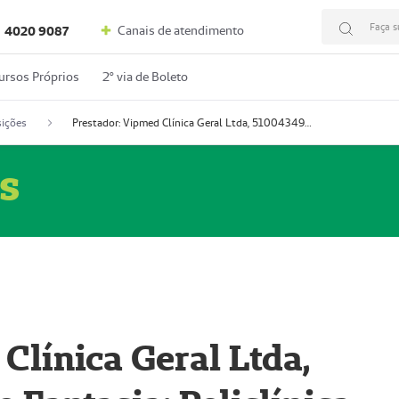
Faça s
Canais de atendimento
4020 9087
ursos Próprios
2º via de Boleto
ições
Prestador: Vipmed Clínica Geral Ltda, 51004349-0 (Nome Fantasia: Policlínica Master)
s
Clínica Geral Ltda,