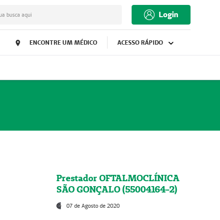
Login
ua busca aqui
ENCONTRE UM MÉDICO
ACESSO RÁPIDO
Prestador OFTALMOCLÍNICA
SÃO GONÇALO (55004164-2)
07 de Agosto de 2020