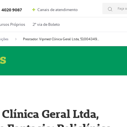
Faça s
Canais de atendimento
4020 9087
ursos Próprios
2º via de Boleto
ições
Prestador: Vipmed Clínica Geral Ltda, 51004349-0 (Nome Fantasia: Policlínica Master)
s
Clínica Geral Ltda,