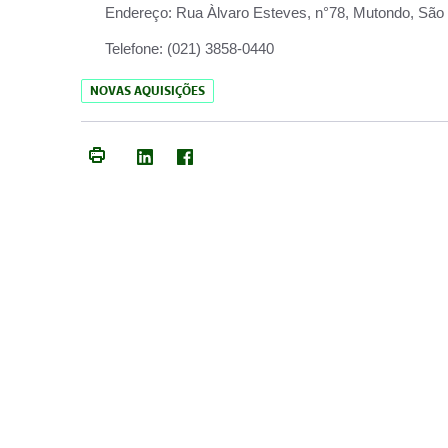
Endereço:
Rua Àlvaro Esteves, n°78, Mutondo, São 
Telefone:
(021) 3858-0440
NOVAS AQUISIÇÕES