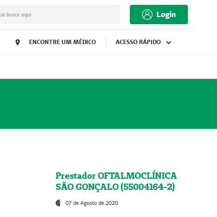
Login
ua busca aqui
ENCONTRE UM MÉDICO
ACESSO RÁPIDO
Prestador OFTALMOCLÍNICA
SÃO GONÇALO (55004164-2)
07 de Agosto de 2020