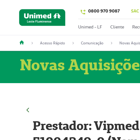
0800 970 9087
SAC
Unimed - LF
Cliente
Rec
Acesso Rápido
Comunicação
Novas Aquis
Novas Aquisiçõe
Prestador: Vipmed 