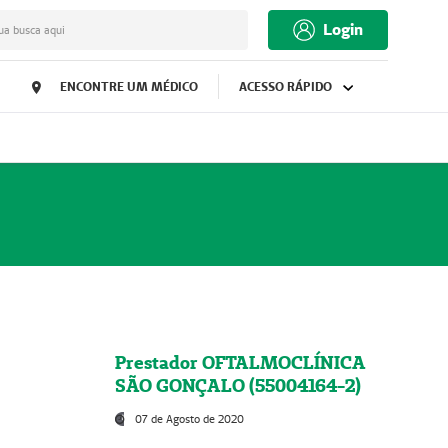
Login
ua busca aqui
ENCONTRE UM MÉDICO
ACESSO RÁPIDO
Prestador OFTALMOCLÍNICA
SÃO GONÇALO (55004164-2)
07 de Agosto de 2020