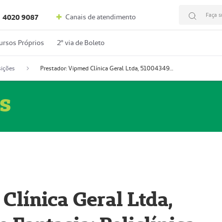
Faça s
Canais de atendimento
4020 9087
ursos Próprios
2º via de Boleto
ições
Prestador: Vipmed Clínica Geral Ltda, 51004349-0 (Nome Fantasia: Policlínica Master)
s
Clínica Geral Ltda,