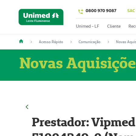
0800 970 9087
SAC
Unimed - LF
Cliente
Rec
Acesso Rápido
Comunicação
Novas Aquis
Novas Aquisiçõe
Prestador: Vipmed 