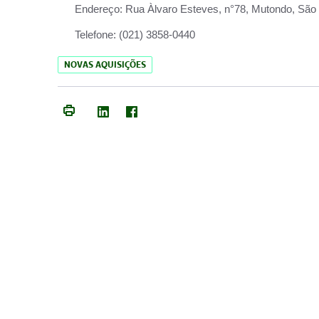
Endereço:
Rua Àlvaro Esteves, n°78, Mutondo, São 
Telefone:
(021) 3858-0440
NOVAS AQUISIÇÕES