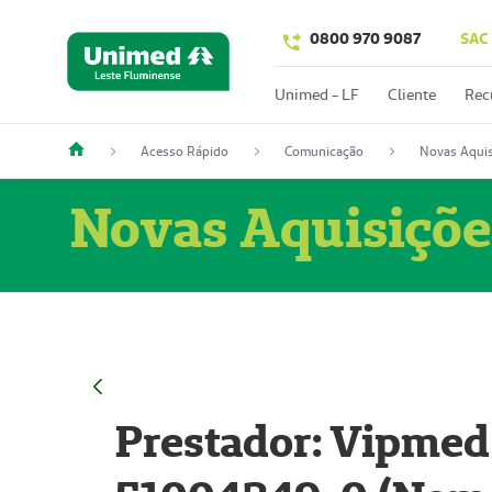
0800 970 9087
SAC
Unimed - LF
Cliente
Rec
Acesso Rápido
Comunicação
Novas Aquis
Novas Aquisiçõe
Prestador: Vipmed 