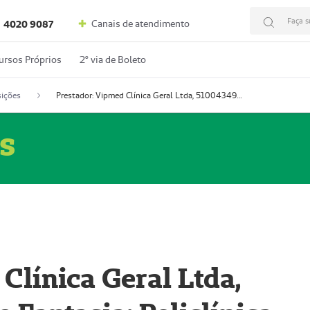
Faça s
Canais de atendimento
4020 9087
ursos Próprios
2º via de Boleto
ições
Prestador: Vipmed Clínica Geral Ltda, 51004349-0 (Nome Fantasia: Policlínica Master)
s
Clínica Geral Ltda,