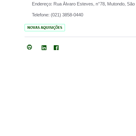
Endereço:
Rua Àlvaro Esteves, n°78, Mutondo, São 
Telefone:
(021) 3858-0440
NOVAS AQUISIÇÕES