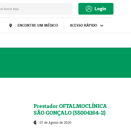
Login
ua busca aqui
ENCONTRE UM MÉDICO
ACESSO RÁPIDO
Prestador OFTALMOCLÍNICA
SÃO GONÇALO (55004164-2)
07 de Agosto de 2020