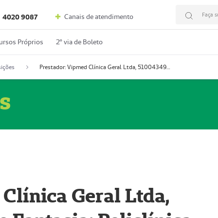
Faça s
Canais de atendimento
4020 9087
ursos Próprios
2º via de Boleto
ições
Prestador: Vipmed Clínica Geral Ltda, 51004349-0 (Nome Fantasia: Policlínica Master)
s
Clínica Geral Ltda,