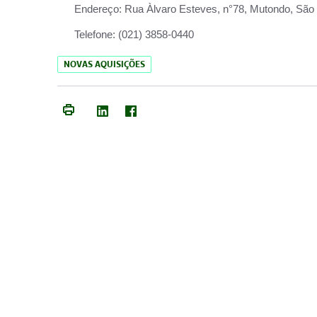
Endereço:
Rua Àlvaro Esteves, n°78, Mutondo, São 
Telefone:
(021) 3858-0440
NOVAS AQUISIÇÕES