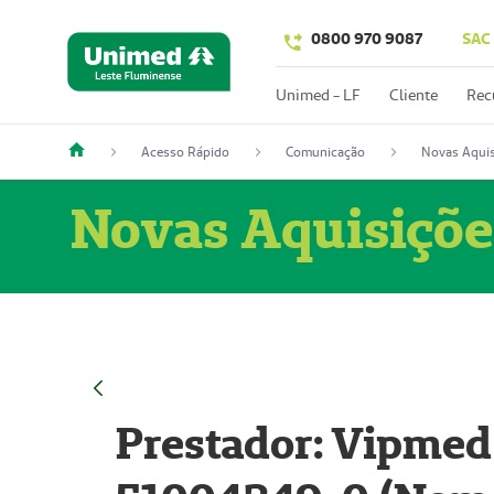
0800 970 9087
SAC
Unimed - LF
Cliente
Rec
Acesso Rápido
Comunicação
Novas Aquis
Novas Aquisiçõe
Prestador: Vipmed 