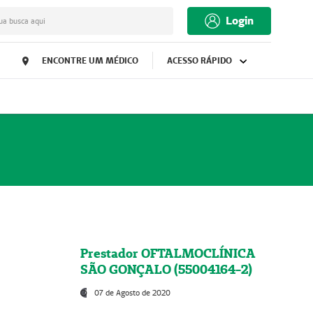
Login
ua busca aqui
ENCONTRE UM MÉDICO
ACESSO RÁPIDO
Prestador OFTALMOCLÍNICA
SÃO GONÇALO (55004164-2)
07 de Agosto de 2020