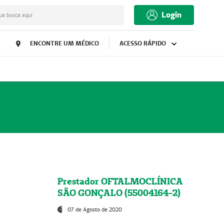
Login
ua busca aqui
ENCONTRE UM MÉDICO
ACESSO RÁPIDO
Prestador OFTALMOCLÍNICA
SÃO GONÇALO (55004164-2)
07 de Agosto de 2020