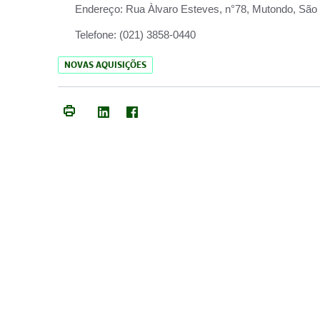
Endereço:
Rua Àlvaro Esteves, n°78, Mutondo, São 
Telefone:
(021) 3858-0440
NOVAS AQUISIÇÕES