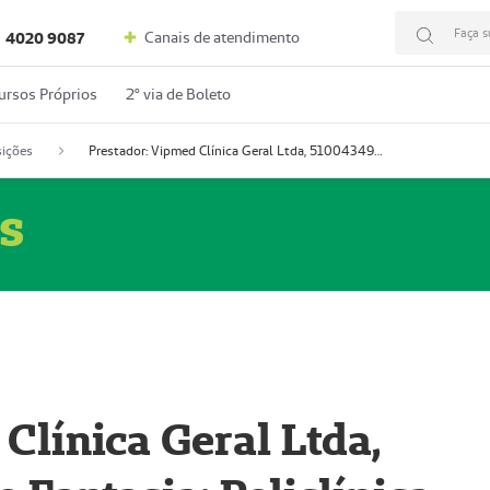
Faça s
Canais de atendimento
4020 9087
ursos Próprios
2º via de Boleto
ições
Prestador: Vipmed Clínica Geral Ltda, 51004349-0 (Nome Fantasia: Policlínica Master)
s
Clínica Geral Ltda,