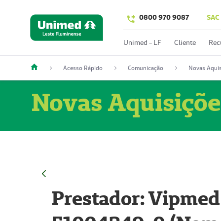
0800 970 9087
SAC
Unimed - LF
Cliente
Rec
Acesso Rápido
Comunicação
Novas Aquis
Novas Aquisiçõe
Prestador: Vipmed 