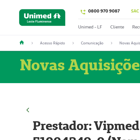
0800 970 9087
SAC
Unimed - LF
Cliente
Rec
Acesso Rápido
Comunicação
Novas Aquis
Novas Aquisiçõe
Prestador: Vipmed 