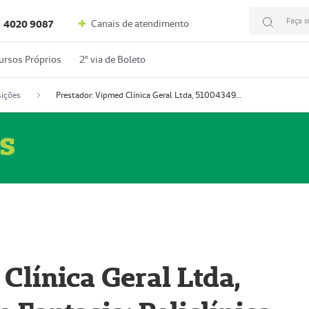
Faça s
Canais de atendimento
4020 9087
ursos Próprios
2º via de Boleto
ições
Prestador: Vipmed Clínica Geral Ltda, 51004349-0 (Nome Fantasia: Policlínica Master)
s
Clínica Geral Ltda,