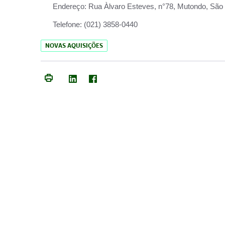
Endereço:
Rua Àlvaro Esteves, n°78, Mutondo, São 
Telefone:
(021) 3858-0440
NOVAS AQUISIÇÕES