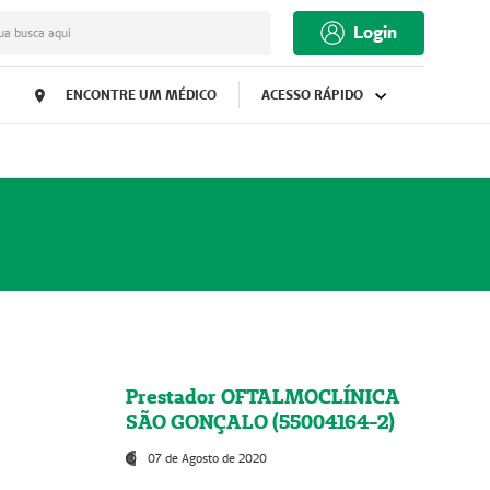
Login
ua busca aqui
ENCONTRE UM MÉDICO
ACESSO RÁPIDO
Prestador OFTALMOCLÍNICA
SÃO GONÇALO (55004164-2)
07 de Agosto de 2020