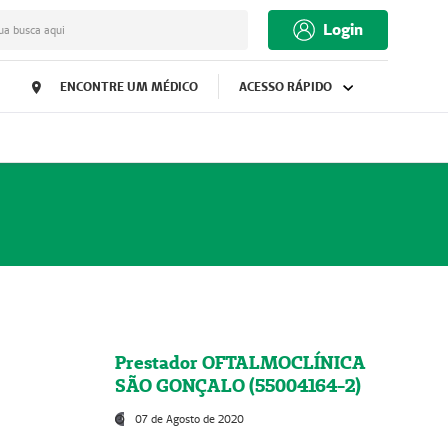
Login
ua busca aqui
ENCONTRE UM MÉDICO
ACESSO RÁPIDO
Prestador OFTALMOCLÍNICA
SÃO GONÇALO (55004164-2)
07 de Agosto de 2020