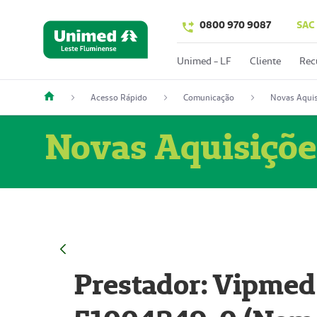
0800 970 9087
SAC
Unimed - LF
Cliente
Rec
Acesso Rápido
Comunicação
Novas Aquis
Novas Aquisiçõe
Prestador: Vipmed 