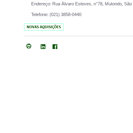
Endereço:
Rua Àlvaro Esteves, n°78, Mutondo, São 
Telefone:
(021) 3858-0440
NOVAS AQUISIÇÕES