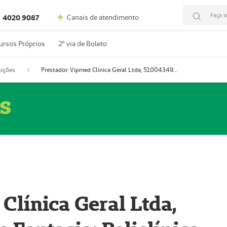
Faça s
Canais de atendimento
4020 9087
ursos Próprios
2º via de Boleto
ições
Prestador: Vipmed Clínica Geral Ltda, 51004349-0 (Nome Fantasia: Policlínica Master)
s
Clínica Geral Ltda,