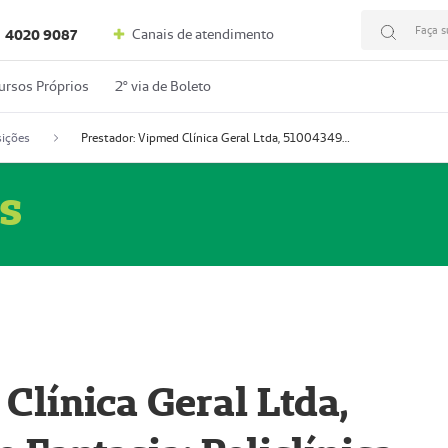
Faça s
Canais de atendimento
4020 9087
ursos Próprios
2º via de Boleto
ições
Prestador: Vipmed Clínica Geral Ltda, 51004349-0 (Nome Fantasia: Policlínica Master)
s
Clínica Geral Ltda,