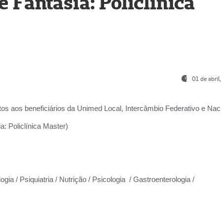
Fantasia: Policlínica
01 de abri
os aos beneficiários da
Unimed Local, Intercâmbio Federativo e Naci
: Policlínica Master)
gia / Psiquiatria / Nutrição / Psicologia / Gastroenterologia /