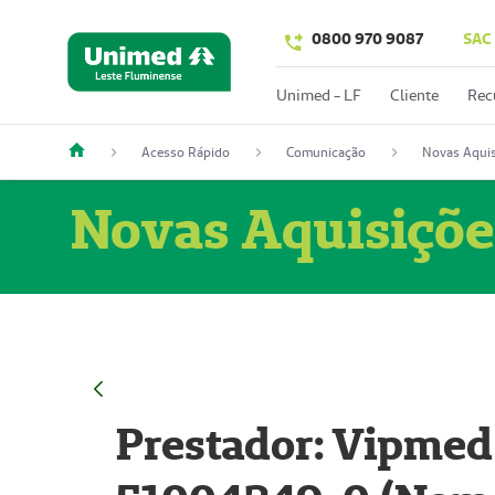
0800 970 9087
SAC
Unimed - LF
Cliente
Rec
Acesso Rápido
Comunicação
Novas Aquis
Novas Aquisiçõe
Prestador: Vipmed 