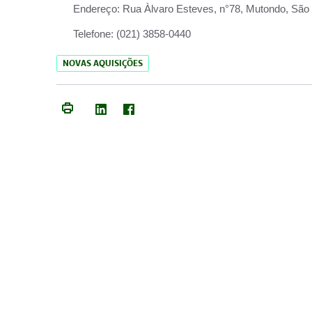
Endereço:
Rua Àlvaro Esteves, n°78, Mutondo, São 
Telefone:
(021) 3858-0440
NOVAS AQUISIÇÕES