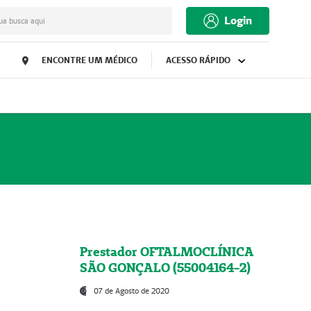
Login
ua busca aqui
ENCONTRE UM MÉDICO
ACESSO RÁPIDO
Prestador OFTALMOCLÍNICA
SÃO GONÇALO (55004164-2)
07 de Agosto de 2020