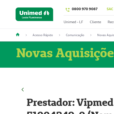
0800 970 9087
SAC
Unimed - LF
Cliente
Rec
Acesso Rápido
Comunicação
Novas Aquis
Novas Aquisiçõe
Prestador: Vipmed 