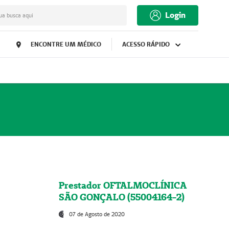
Login
ua busca aqui
ENCONTRE UM MÉDICO
ACESSO RÁPIDO
Prestador OFTALMOCLÍNICA
SÃO GONÇALO (55004164-2)
07 de Agosto de 2020