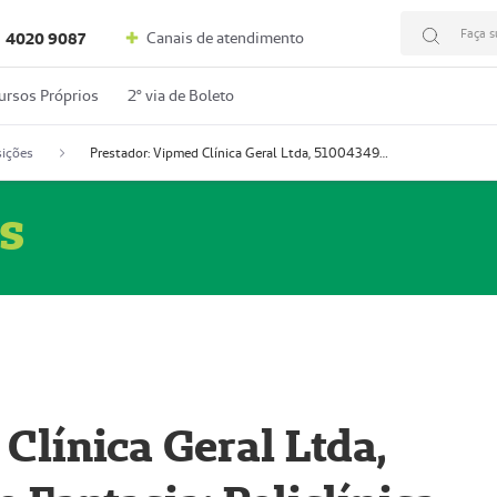
Faça s
Canais de atendimento
4020 9087
ursos Próprios
2º via de Boleto
ições
Prestador: Vipmed Clínica Geral Ltda, 51004349-0 (Nome Fantasia: Policlínica Master)
s
Clínica Geral Ltda,