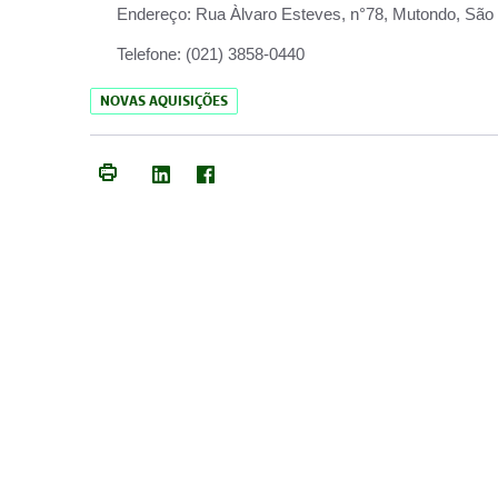
Endereço:
Rua Àlvaro Esteves, n°78, Mutondo, São 
Telefone:
(021) 3858-0440
NOVAS AQUISIÇÕES