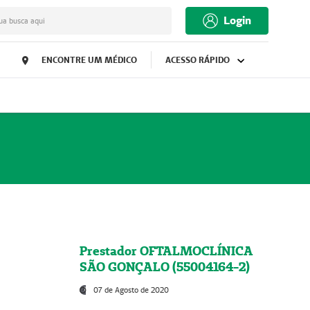
Login
ua busca aqui
ENCONTRE UM MÉDICO
ACESSO RÁPIDO
Prestador OFTALMOCLÍNICA
SÃO GONÇALO (55004164-2)
07 de Agosto de 2020