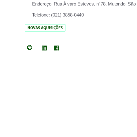
Endereço:
Rua Àlvaro Esteves, n°78, Mutondo, São 
Telefone:
(021) 3858-0440
NOVAS AQUISIÇÕES