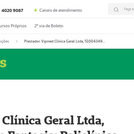
Faça s
Canais de atendimento
4020 9087
ursos Próprios
2º via de Boleto
ições
Prestador: Vipmed Clínica Geral Ltda, 51004349-0 (Nome Fantasia: Policlínica Master)
s
Clínica Geral Ltda,