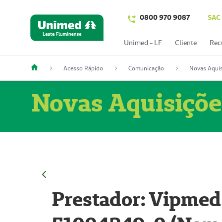
0800 970 9087
SAC
Unimed - LF
Cliente
Rec
Acesso Rápido
Comunicação
Novas Aquis
Novas Aquisiçõe
Prestador: Vipmed 