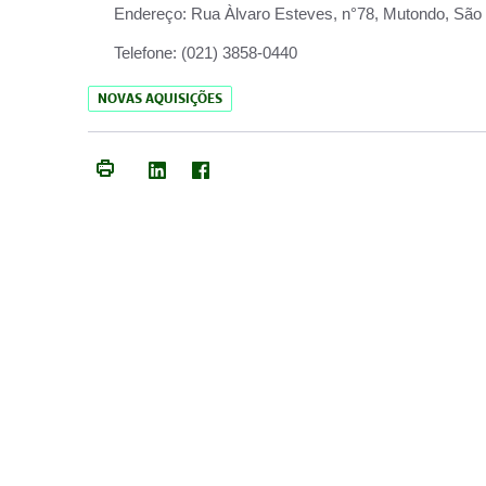
Endereço:
Rua Àlvaro Esteves, n°78, Mutondo, São 
Telefone:
(021) 3858-0440
NOVAS AQUISIÇÕES