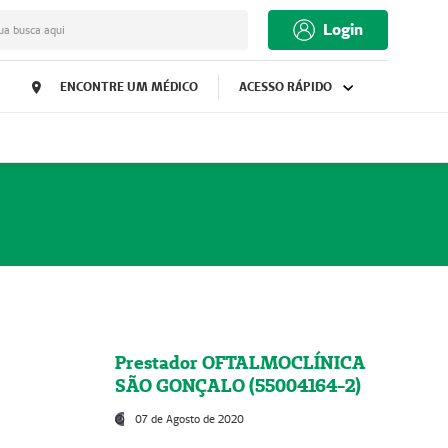
Login
ua busca aqui
ENCONTRE UM MÉDICO
ACESSO RÁPIDO
Prestador OFTALMOCLÍNICA
SÃO GONÇALO (55004164-2)
07 de Agosto de 2020