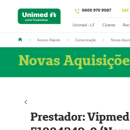
0800 970 9087
SAC
Unimed - LF
Cliente
Rec
Acesso Rápido
Comunicação
Novas Aquis
Novas Aquisiçõe
Prestador: Vipmed 