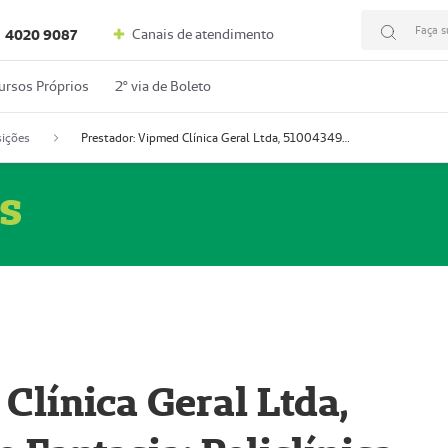
Faça s
Canais de atendimento
4020 9087
ursos Próprios
2º via de Boleto
ições
Prestador: Vipmed Clínica Geral Ltda, 51004349-0 (Nome Fantasia: Policlínica Master)
s
Clínica Geral Ltda,