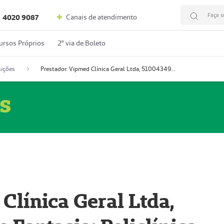
Faça s
Canais de atendimento
4020 9087
ursos Próprios
2º via de Boleto
ições
Prestador: Vipmed Clínica Geral Ltda, 51004349-0 (Nome Fantasia: Policlínica Master)
s
Clínica Geral Ltda,