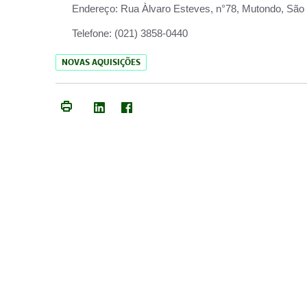
Endereço:
Rua Àlvaro Esteves, n°78, Mutondo, São 
Telefone:
(021) 3858-0440
NOVAS AQUISIÇÕES