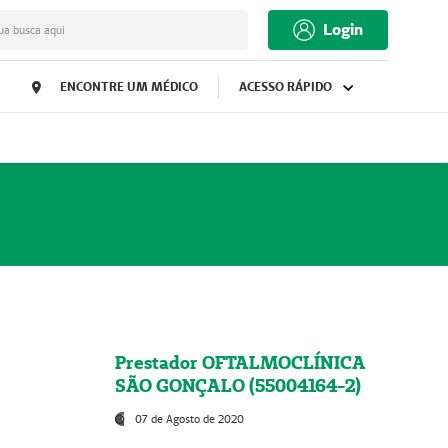
Login
ua busca aqui
ENCONTRE UM MÉDICO
ACESSO RÁPIDO
Prestador OFTALMOCLÍNICA
SÃO GONÇALO (55004164-2)
07 de Agosto de 2020