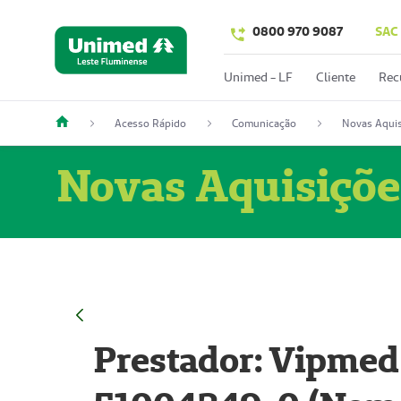
0800 970 9087
SAC
Unimed - LF
Cliente
Rec
Acesso Rápido
Comunicação
Novas Aquis
Novas Aquisiçõe
Prestador: Vipmed 