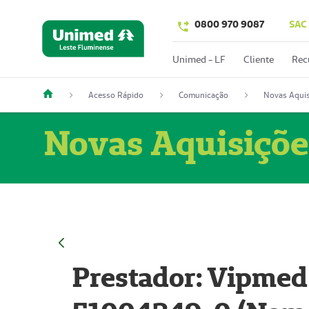
0800 970 9087
SAC
Unimed - LF
Cliente
Rec
Acesso Rápido
Comunicação
Novas Aquis
Novas Aquisiçõe
Prestador: Vipmed 