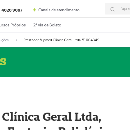
Faça s
Canais de atendimento
4020 9087
ursos Próprios
2º via de Boleto
ições
Prestador: Vipmed Clínica Geral Ltda, 51004349-0 (Nome Fantasia: Policlínica Master)
s
Clínica Geral Ltda,