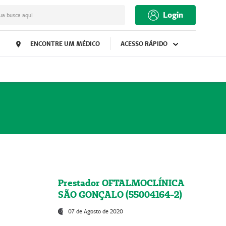
Login
ua busca aqui
ENCONTRE UM MÉDICO
ACESSO RÁPIDO
Prestador OFTALMOCLÍNICA
SÃO GONÇALO (55004164-2)
07 de Agosto de 2020