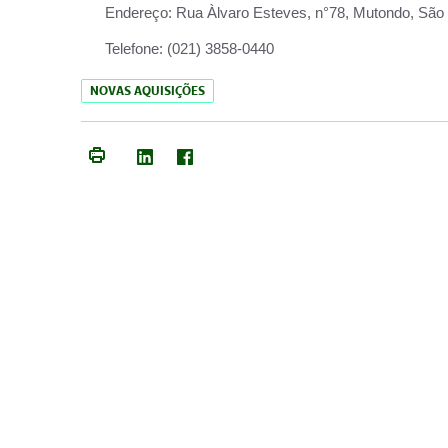
Endereço:
Rua Àlvaro Esteves, n°78, Mutondo, São 
Telefone:
(021) 3858-0440
NOVAS AQUISIÇÕES