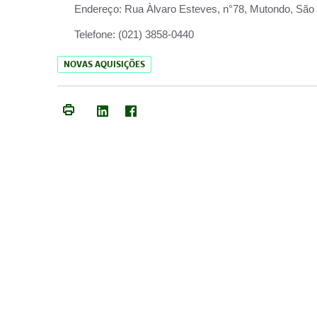
Endereço:
Rua Àlvaro Esteves, n°78, Mutondo, São 
Telefone:
(021) 3858-0440
NOVAS AQUISIÇÕES