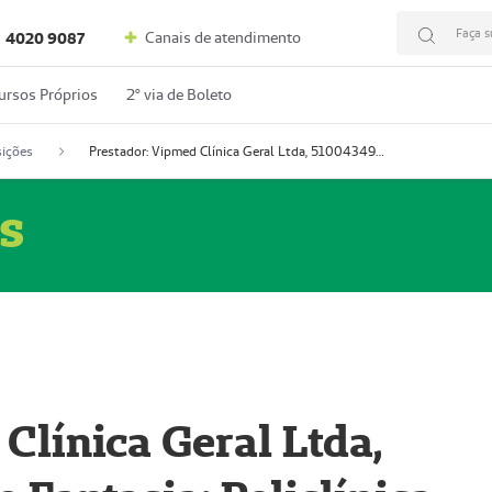
Faça s
Canais de atendimento
4020 9087
ursos Próprios
2º via de Boleto
ições
Prestador: Vipmed Clínica Geral Ltda, 51004349-0 (Nome Fantasia: Policlínica Master)
s
Clínica Geral Ltda,