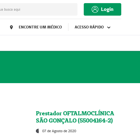
Login
ua busca aqui
ENCONTRE UM MÉDICO
ACESSO RÁPIDO
Prestador OFTALMOCLÍNICA
SÃO GONÇALO (55004164-2)
07 de Agosto de 2020