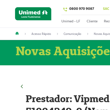
0800 970 9087
SAC
Unimed - LF
Cliente
Rec
Acesso Rápido
Comunicação
Novas Aquis
Novas Aquisiçõe
Prestador: Vipmed 