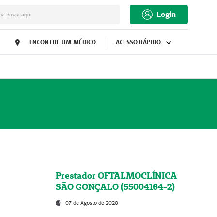
Login
ua busca aqui
ENCONTRE UM MÉDICO
ACESSO RÁPIDO
Prestador OFTALMOCLÍNICA
SÃO GONÇALO (55004164-2)
07 de Agosto de 2020