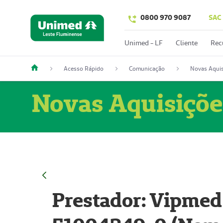
0800 970 9087
SAC
Unimed - LF
Cliente
Rec
Acesso Rápido
Comunicação
Novas Aquis
Novas Aquisiçõe
Prestador: Vipmed 