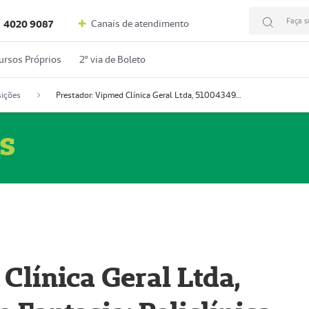
Faça s
Canais de atendimento
4020 9087
ursos Próprios
2º via de Boleto
ições
Prestador: Vipmed Clínica Geral Ltda, 51004349-0 (Nome Fantasia: Policlínica Master)
s
Clínica Geral Ltda,