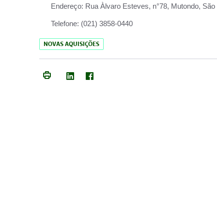
Endereço:
Rua Àlvaro Esteves, n°78, Mutondo, São 
Telefone:
(021) 3858-0440
NOVAS AQUISIÇÕES