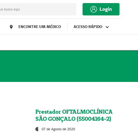
Login
ua busca aqui
ENCONTRE UM MÉDICO
ACESSO RÁPIDO
Prestador OFTALMOCLÍNICA
SÃO GONÇALO (55004164-2)
07 de Agosto de 2020