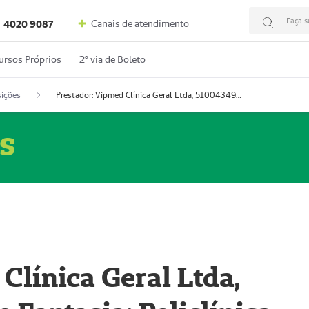
Faça s
Canais de atendimento
4020 9087
ursos Próprios
2º via de Boleto
ições
Prestador: Vipmed Clínica Geral Ltda, 51004349-0 (Nome Fantasia: Policlínica Master)
s
Clínica Geral Ltda,