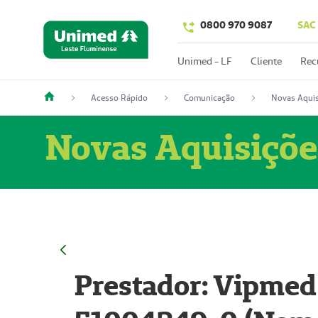
0800 970 9087
SAC
Unimed - LF
Cliente
Rec
Acesso Rápido
Comunicação
Novas Aquis
Novas Aquisiçõe
Prestador: Vipmed 