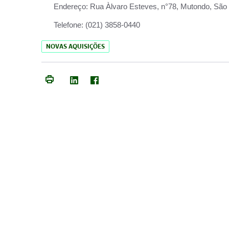
Endereço:
Rua Àlvaro Esteves, n°78, Mutondo, São 
Telefone:
(021) 3858-0440
NOVAS AQUISIÇÕES