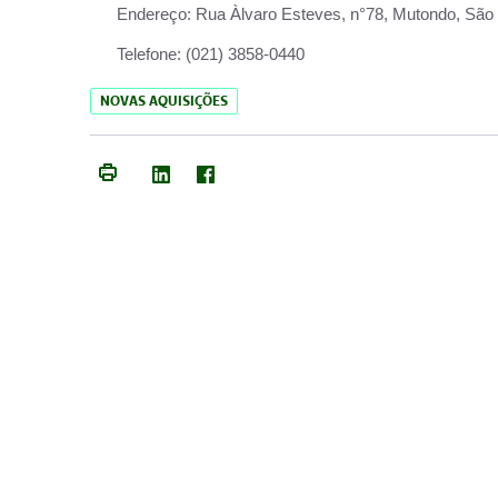
Endereço:
Rua Àlvaro Esteves, n°78, Mutondo, São 
Telefone:
(021) 3858-0440
NOVAS AQUISIÇÕES