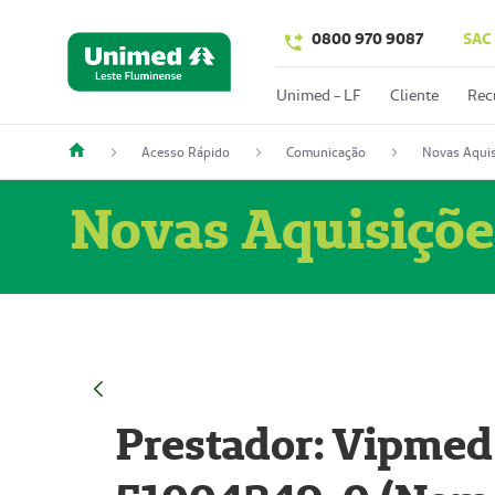
0800 970 9087
SAC
Unimed - LF
Cliente
Rec
Acesso Rápido
Comunicação
Novas Aquis
Novas Aquisiçõe
Prestador: Vipmed 