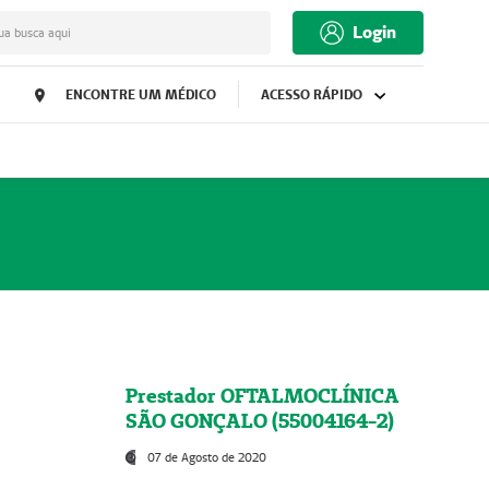
Login
ua busca aqui
ENCONTRE UM MÉDICO
ACESSO RÁPIDO
Prestador OFTALMOCLÍNICA
SÃO GONÇALO (55004164-2)
07 de Agosto de 2020