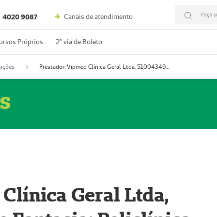
Faça s
Canais de atendimento
4020 9087
ursos Próprios
2º via de Boleto
ições
Prestador: Vipmed Clínica Geral Ltda, 51004349-0 (Nome Fantasia: Policlínica Master)
s
Clínica Geral Ltda,