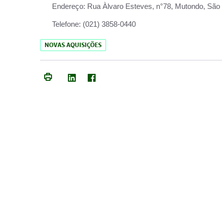
Endereço:
Rua Àlvaro Esteves, n°78, Mutondo, São 
Telefone:
(021) 3858-0440
NOVAS AQUISIÇÕES