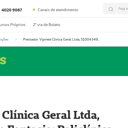
Faça s
Canais de atendimento
4020 9087
ursos Próprios
2º via de Boleto
ições
Prestador: Vipmed Clínica Geral Ltda, 51004349-0 (Nome Fantasia: Policlínica Master)
s
Clínica Geral Ltda,