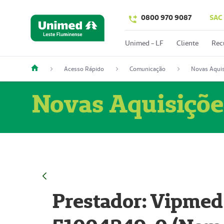
0800 970 9087
SAC
Unimed - LF
Cliente
Rec
Acesso Rápido
Comunicação
Novas Aquis
Novas Aquisiçõe
Prestador: Vipmed 