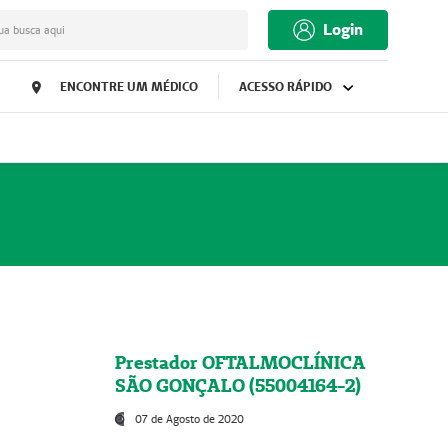
Login
ua busca aqui
ENCONTRE UM MÉDICO
ACESSO RÁPIDO
Prestador OFTALMOCLÍNICA
SÃO GONÇALO (55004164-2)
07 de Agosto de 2020