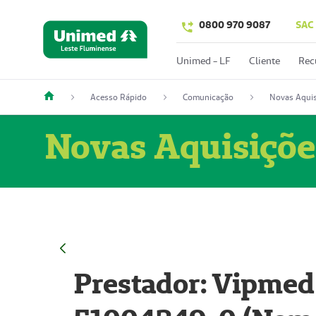
0800 970 9087
SAC
Unimed - LF
Cliente
Rec
Acesso Rápido
Comunicação
Novas Aquis
Novas Aquisiçõe
Prestador: Vipmed 