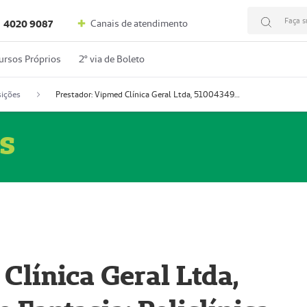
Faça s
Canais de atendimento
4020 9087
ursos Próprios
2º via de Boleto
ições
Prestador: Vipmed Clínica Geral Ltda, 51004349-0 (Nome Fantasia: Policlínica Master)
s
Clínica Geral Ltda,