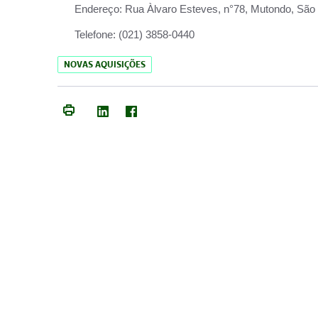
Endereço:
Rua Àlvaro Esteves, n°78, Mutondo, São 
Telefone:
(021) 3858-0440
NOVAS AQUISIÇÕES