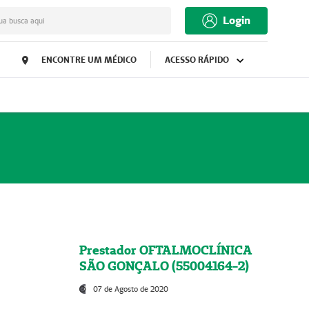
Login
ua busca aqui
ENCONTRE UM MÉDICO
ACESSO RÁPIDO
Prestador OFTALMOCLÍNICA
SÃO GONÇALO (55004164-2)
07 de Agosto de 2020