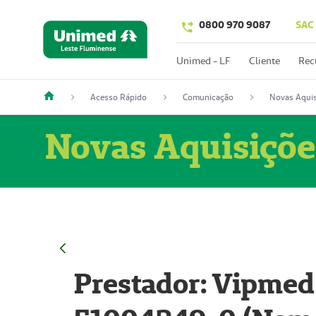
0800 970 9087
SAC
Unimed - LF
Cliente
Rec
Acesso Rápido
Comunicação
Novas Aquis
Novas Aquisiçõe
Prestador: Vipmed 