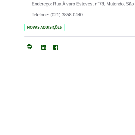
Endereço:
Rua Àlvaro Esteves, n°78, Mutondo, São 
Telefone:
(021) 3858-0440
NOVAS AQUISIÇÕES