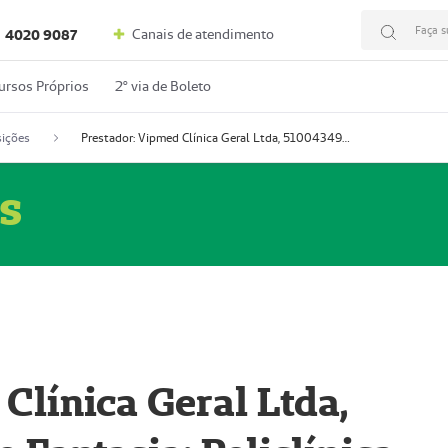
Faça s
Canais de atendimento
4020 9087
ursos Próprios
2º via de Boleto
ições
Prestador: Vipmed Clínica Geral Ltda, 51004349-0 (Nome Fantasia: Policlínica Master)
s
Clínica Geral Ltda,