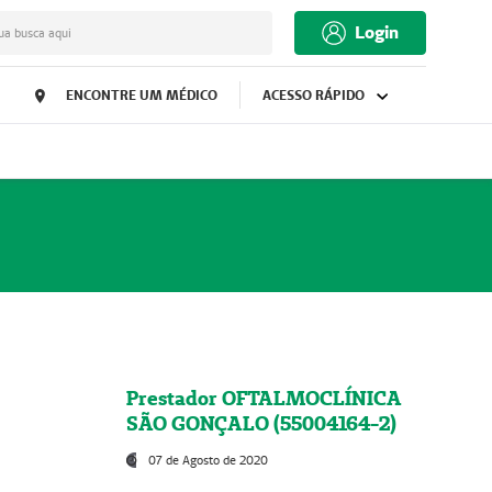
Login
ua busca aqui
ENCONTRE UM MÉDICO
ACESSO RÁPIDO
Prestador OFTALMOCLÍNICA
SÃO GONÇALO (55004164-2)
07 de Agosto de 2020