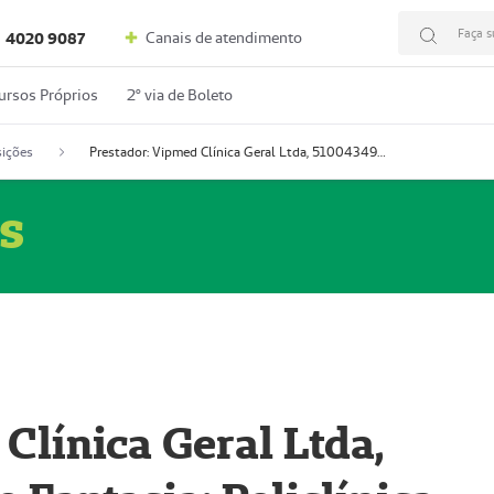
Faça s
Canais de atendimento
4020 9087
ursos Próprios
2º via de Boleto
ições
Prestador: Vipmed Clínica Geral Ltda, 51004349-0 (Nome Fantasia: Policlínica Master)
s
Clínica Geral Ltda,