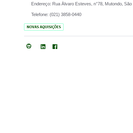
Endereço:
Rua Àlvaro Esteves, n°78, Mutondo, São 
Telefone:
(021) 3858-0440
NOVAS AQUISIÇÕES