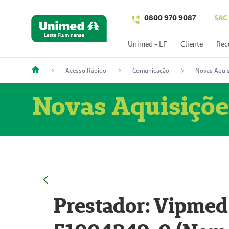
0800 970 9087
SAC
Unimed - LF
Cliente
Rec
Acesso Rápido
Comunicação
Novas Aquis
Novas Aquisiçõe
Prestador: Vipmed 