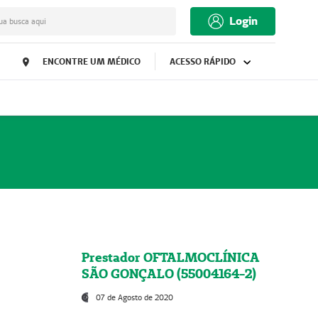
Login
ua busca aqui
ENCONTRE UM MÉDICO
ACESSO RÁPIDO
Prestador OFTALMOCLÍNICA
SÃO GONÇALO (55004164-2)
07 de Agosto de 2020