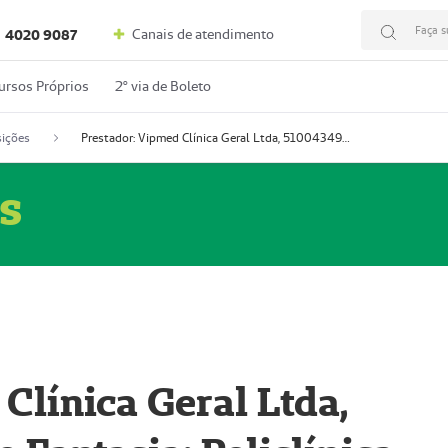
Faça s
Canais de atendimento
4020 9087
ursos Próprios
2º via de Boleto
ições
Prestador: Vipmed Clínica Geral Ltda, 51004349-0 (Nome Fantasia: Policlínica Master)
s
Clínica Geral Ltda,