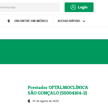
Login
ua busca aqui
ENCONTRE UM MÉDICO
ACESSO RÁPIDO
Prestador OFTALMOCLÍNICA
SÃO GONÇALO (55004164-2)
07 de Agosto de 2020