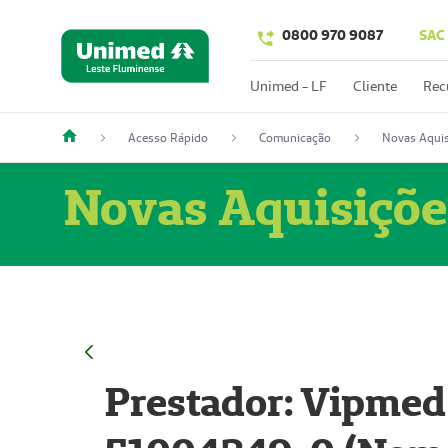
0800 970 9087
SAC
Unimed - LF
Cliente
Rec
Acesso Rápido
Comunicação
Novas Aquis
Novas Aquisiçõe
Prestador: Vipmed 