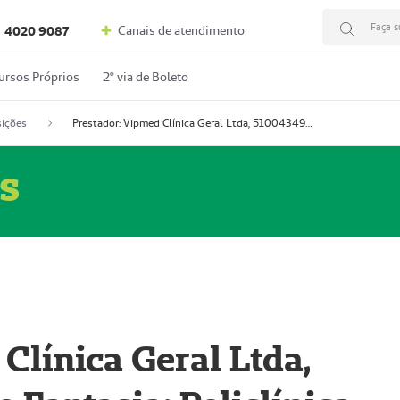
Faça s
Canais de atendimento
4020 9087
ursos Próprios
2º via de Boleto
ições
Prestador: Vipmed Clínica Geral Ltda, 51004349-0 (Nome Fantasia: Policlínica Master)
s
Clínica Geral Ltda,