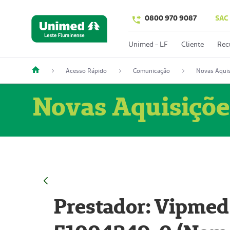
0800 970 9087
SAC
Unimed - LF
Cliente
Rec
Acesso Rápido
Comunicação
Novas Aquis
Novas Aquisiçõe
Prestador: Vipmed 