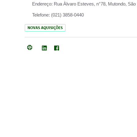
Endereço:
Rua Àlvaro Esteves, n°78, Mutondo, São 
Telefone:
(021) 3858-0440
NOVAS AQUISIÇÕES