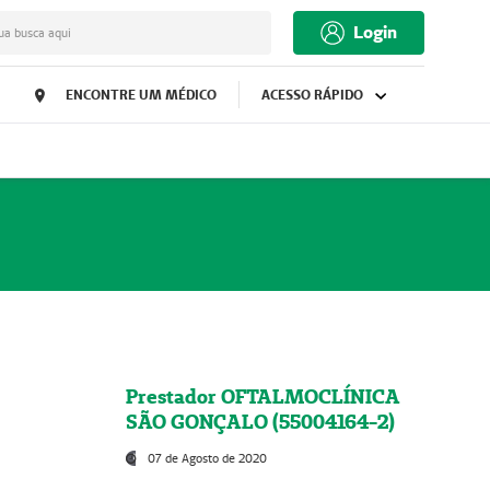
Login
ua busca aqui
ENCONTRE UM MÉDICO
ACESSO RÁPIDO
Prestador OFTALMOCLÍNICA
SÃO GONÇALO (55004164-2)
07 de Agosto de 2020