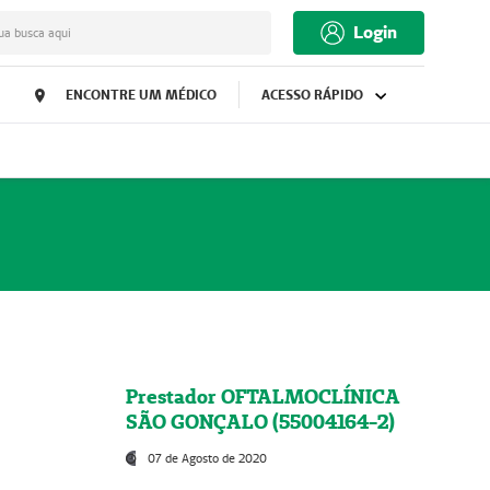
Login
ua busca aqui
ENCONTRE UM MÉDICO
ACESSO RÁPIDO
Prestador OFTALMOCLÍNICA
SÃO GONÇALO (55004164-2)
07 de Agosto de 2020