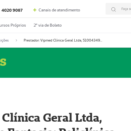
Faça s
Canais de atendimento
4020 9087
ursos Próprios
2º via de Boleto
ições
Prestador: Vipmed Clínica Geral Ltda, 51004349-0 (Nome Fantasia: Policlínica Master)
s
Clínica Geral Ltda,