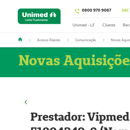
0800 970 9087
SAC
Unimed - LF
Cliente
Rec
Acesso Rápido
Comunicação
Novas Aquis
Novas Aquisiçõe
Prestador: Vipmed 