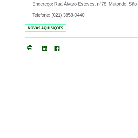
Endereço:
Rua Àlvaro Esteves, n°78, Mutondo, São 
Telefone:
(021) 3858-0440
NOVAS AQUISIÇÕES