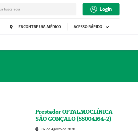
Login
ua busca aqui
ENCONTRE UM MÉDICO
ACESSO RÁPIDO
Prestador OFTALMOCLÍNICA
SÃO GONÇALO (55004164-2)
07 de Agosto de 2020