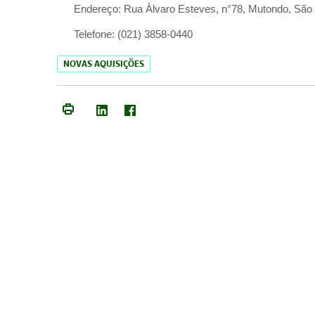
Endereço:
Rua Àlvaro Esteves, n°78, Mutondo, São 
Telefone:
(021) 3858-0440
NOVAS AQUISIÇÕES