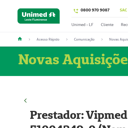
0800 970 9087
SAC
Unimed - LF
Cliente
Rec
Acesso Rápido
Comunicação
Novas Aquis
Novas Aquisiçõe
Prestador: Vipmed 