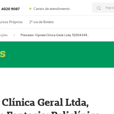
Faça s
Canais de atendimento
4020 9087
ursos Próprios
2º via de Boleto
ições
Prestador: Vipmed Clínica Geral Ltda, 51004349-0 (Nome Fantasia: Policlínica Master)
s
Clínica Geral Ltda,