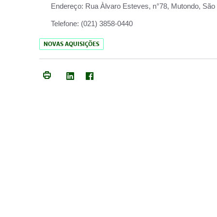
Endereço:
Rua Àlvaro Esteves, n°78, Mutondo, São 
Telefone:
(021) 3858-0440
NOVAS AQUISIÇÕES