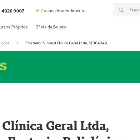
Faça s
Canais de atendimento
4020 9087
ursos Próprios
2º via de Boleto
ições
Prestador: Vipmed Clínica Geral Ltda, 51004349-0 (Nome Fantasia: Policlínica Master)
s
Clínica Geral Ltda,