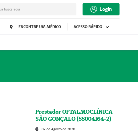
Login
ua busca aqui
ENCONTRE UM MÉDICO
ACESSO RÁPIDO
Prestador OFTALMOCLÍNICA
SÃO GONÇALO (55004164-2)
07 de Agosto de 2020