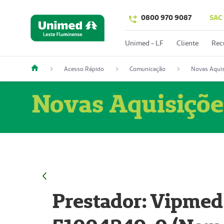
0800 970 9087
SAC
Unimed - LF
Cliente
Rec
Acesso Rápido
Comunicação
Novas Aquis
Novas Aquisiçõe
Prestador: Vipmed 