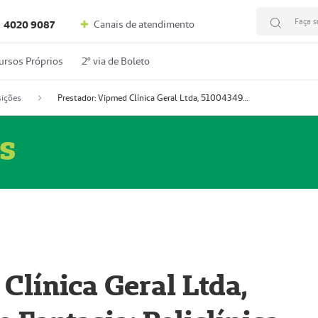
Faça s
Canais de atendimento
4020 9087
ursos Próprios
2º via de Boleto
ições
Prestador: Vipmed Clínica Geral Ltda, 51004349-0 (Nome Fantasia: Policlínica Master)
s
Clínica Geral Ltda,