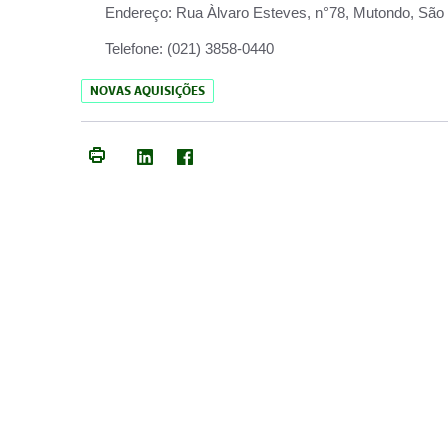
Endereço:
Rua Àlvaro Esteves, n°78, Mutondo, São 
Telefone:
(021) 3858-0440
NOVAS AQUISIÇÕES