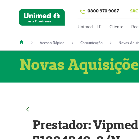
0800 970 9087
SAC
Unimed - LF
Cliente
Rec
Acesso Rápido
Comunicação
Novas Aquis
Novas Aquisiçõe
Prestador: Vipmed 