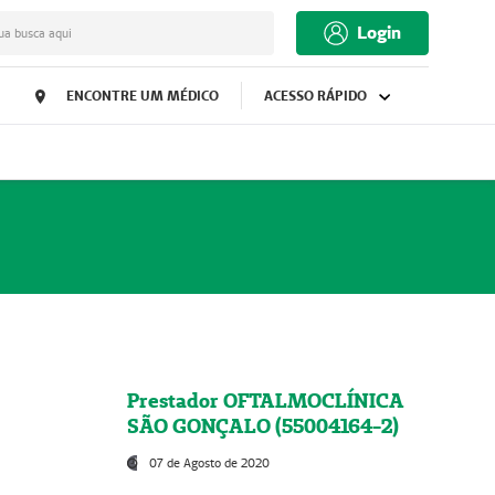
Login
ua busca aqui
ENCONTRE UM MÉDICO
ACESSO RÁPIDO
Prestador OFTALMOCLÍNICA
SÃO GONÇALO (55004164-2)
07 de Agosto de 2020