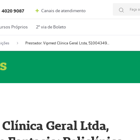
Faça s
Canais de atendimento
4020 9087
ursos Próprios
2º via de Boleto
ições
Prestador: Vipmed Clínica Geral Ltda, 51004349-0 (Nome Fantasia: Policlínica Master)
s
Clínica Geral Ltda,