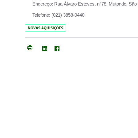
Endereço:
Rua Àlvaro Esteves, n°78, Mutondo, São 
Telefone:
(021) 3858-0440
NOVAS AQUISIÇÕES