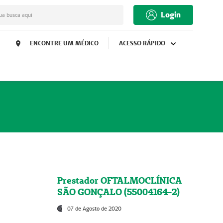
Login
ua busca aqui
ENCONTRE UM MÉDICO
ACESSO RÁPIDO
Prestador OFTALMOCLÍNICA
SÃO GONÇALO (55004164-2)
07 de Agosto de 2020