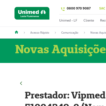
0800 970 9087
SAC
Unimed - LF
Cliente
Rec
Acesso Rápido
Comunicação
Novas Aquis
Novas Aquisiçõe
Prestador: Vipmed 