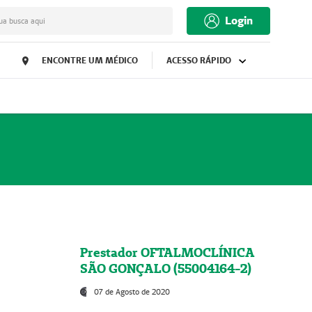
Login
ua busca aqui
ENCONTRE UM MÉDICO
ACESSO RÁPIDO
Prestador OFTALMOCLÍNICA
SÃO GONÇALO (55004164-2)
07 de Agosto de 2020