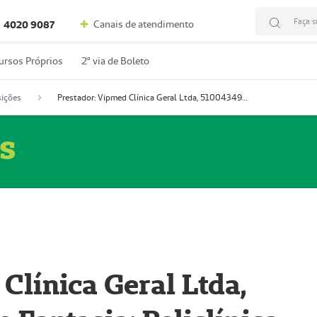
Faça s
Canais de atendimento
4020 9087
ursos Próprios
2º via de Boleto
ições
Prestador: Vipmed Clínica Geral Ltda, 51004349-0 (Nome Fantasia: Policlínica Master)
s
Clínica Geral Ltda,