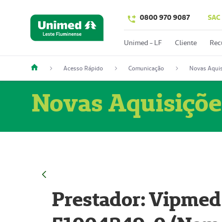
0800 970 9087
SAC
Unimed - LF
Cliente
Rec
Acesso Rápido
Comunicação
Novas Aquis
Novas Aquisiçõe
Prestador: Vipmed 