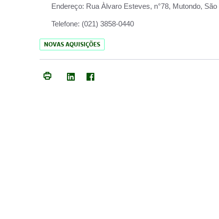
Endereço:
Rua Àlvaro Esteves, n°78, Mutondo, São 
Telefone:
(021) 3858-0440
NOVAS AQUISIÇÕES