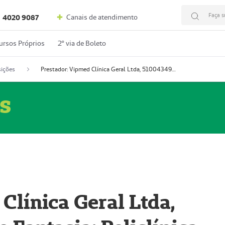
Faça s
Canais de atendimento
4020 9087
ursos Próprios
2º via de Boleto
ições
Prestador: Vipmed Clínica Geral Ltda, 51004349-0 (Nome Fantasia: Policlínica Master)
s
Clínica Geral Ltda,