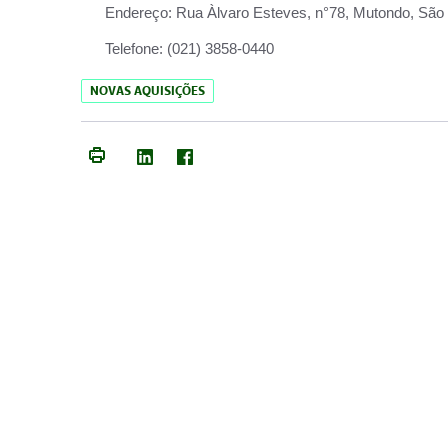
Endereço:
Rua Àlvaro Esteves, n°78, Mutondo, São 
Telefone:
(021) 3858-0440
NOVAS AQUISIÇÕES