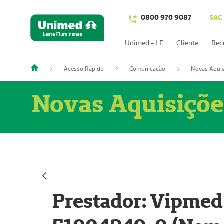
0800 970 9087
SAC
Unimed - LF
Cliente
Rec
Acesso Rápido
Comunicação
Novas Aquis
Novas Aquisiçõe
Prestador: Vipmed 