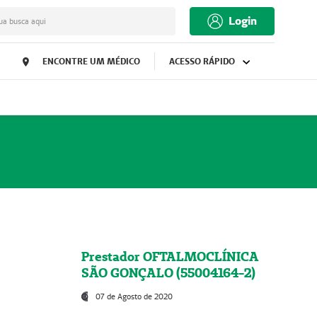
Login
ua busca aqui
ENCONTRE UM MÉDICO
ACESSO RÁPIDO
Prestador OFTALMOCLÍNICA
SÃO GONÇALO (55004164-2)
07 de Agosto de 2020