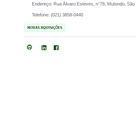
Endereço:
Rua Àlvaro Esteves, n°78, Mutondo, São 
Telefone:
(021) 3858-0440
NOVAS AQUISIÇÕES