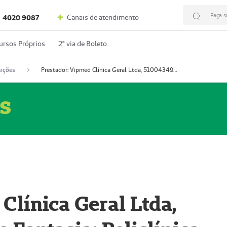
Faça s
Canais de atendimento
4020 9087
ursos Próprios
2º via de Boleto
ições
Prestador: Vipmed Clínica Geral Ltda, 51004349-0 (Nome Fantasia: Policlínica Master)
s
Clínica Geral Ltda,