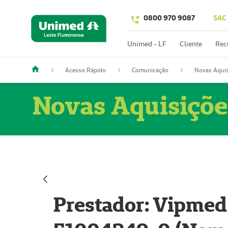
0800 970 9087
SAC
Unimed - LF
Cliente
Rec
Acesso Rápido
Comunicação
Novas Aquis
Novas Aquisiçõe
Prestador: Vipmed 