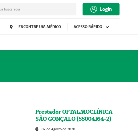
Login
ua busca aqui
ENCONTRE UM MÉDICO
ACESSO RÁPIDO
Prestador OFTALMOCLÍNICA
SÃO GONÇALO (55004164-2)
07 de Agosto de 2020