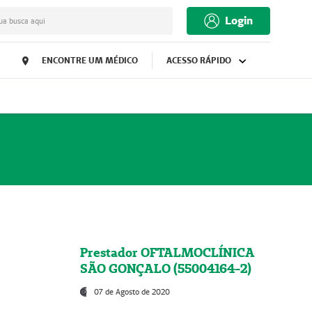
Login
ua busca aqui
ENCONTRE UM MÉDICO
ACESSO RÁPIDO
Prestador OFTALMOCLÍNICA
SÃO GONÇALO (55004164-2)
07 de Agosto de 2020