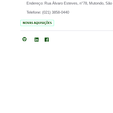
Endereço:
Rua Àlvaro Esteves, n°78, Mutondo, São 
Telefone:
(021) 3858-0440
NOVAS AQUISIÇÕES