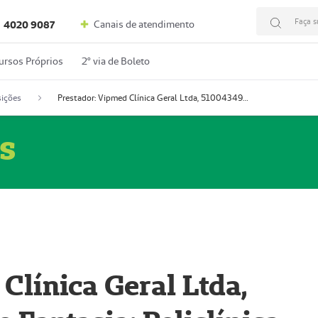
Faça s
Canais de atendimento
4020 9087
ursos Próprios
2º via de Boleto
ições
Prestador: Vipmed Clínica Geral Ltda, 51004349-0 (Nome Fantasia: Policlínica Master)
s
Clínica Geral Ltda,