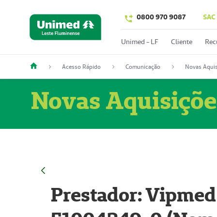
0800 970 9087
SAC
Unimed - LF
Cliente
Rec
Acesso Rápido
Comunicação
Novas Aquis
Novas Aquisiçõe
Prestador: Vipmed 