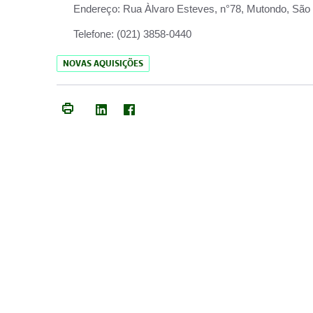
Endereço:
Rua Àlvaro Esteves, n°78, Mutondo, São 
Telefone:
(021) 3858-0440
NOVAS AQUISIÇÕES