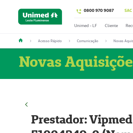
0800 970 9087
SAC
Unimed - LF
Cliente
Rec
Acesso Rápido
Comunicação
Novas Aquis
Novas Aquisiçõe
Prestador: Vipmed 