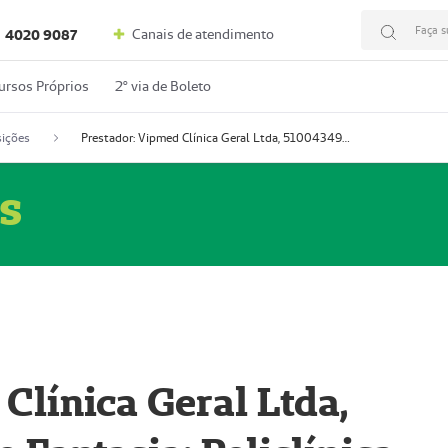
Faça s
Canais de atendimento
4020 9087
ursos Próprios
2º via de Boleto
ições
Prestador: Vipmed Clínica Geral Ltda, 51004349-0 (Nome Fantasia: Policlínica Master)
s
Clínica Geral Ltda,