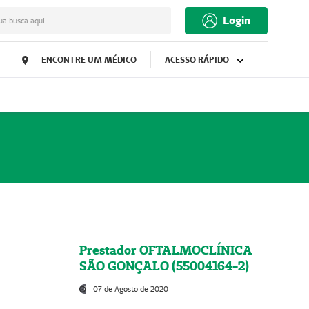
Login
ua busca aqui
ENCONTRE UM MÉDICO
ACESSO RÁPIDO
Prestador OFTALMOCLÍNICA
SÃO GONÇALO (55004164-2)
07 de Agosto de 2020