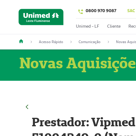
0800 970 9087
SAC
Unimed - LF
Cliente
Rec
Acesso Rápido
Comunicação
Novas Aquis
Novas Aquisiçõe
Prestador: Vipmed 