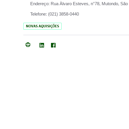
Endereço:
Rua Àlvaro Esteves, n°78, Mutondo, São 
Telefone:
(021) 3858-0440
NOVAS AQUISIÇÕES