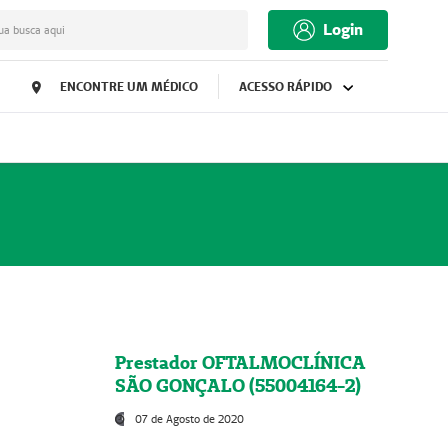
Login
ua busca aqui
ENCONTRE UM MÉDICO
ACESSO RÁPIDO
Prestador OFTALMOCLÍNICA
SÃO GONÇALO (55004164-2)
07 de Agosto de 2020