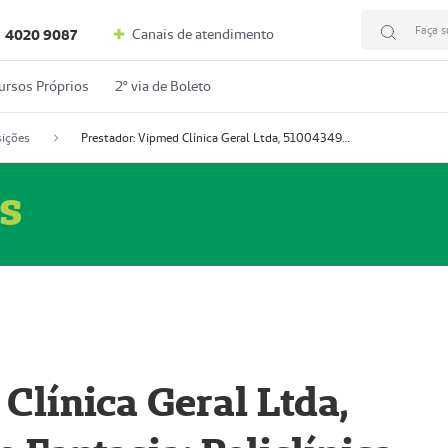
Faça s
Canais de atendimento
4020 9087
ursos Próprios
2º via de Boleto
ições
Prestador: Vipmed Clínica Geral Ltda, 51004349-0 (Nome Fantasia: Policlínica Master)
s
Clínica Geral Ltda,