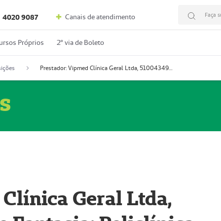
Faça s
Canais de atendimento
4020 9087
ursos Próprios
2º via de Boleto
ições
Prestador: Vipmed Clínica Geral Ltda, 51004349-0 (Nome Fantasia: Policlínica Master)
s
Clínica Geral Ltda,