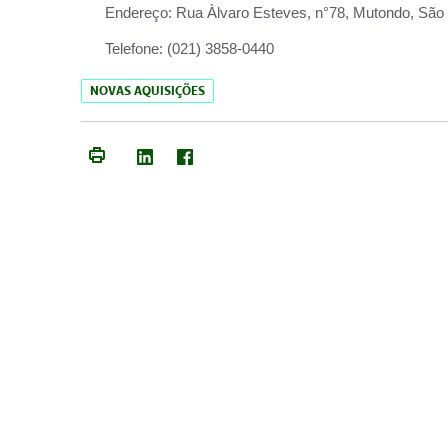
Endereço:
Rua Àlvaro Esteves, n°78, Mutondo, São 
Telefone:
(021) 3858-0440
NOVAS AQUISIÇÕES