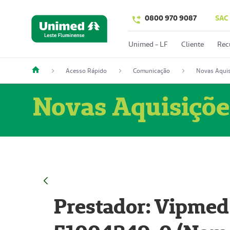
0800 970 9087
SAC
Unimed - LF
Cliente
Rec
Acesso Rápido
Comunicação
Novas Aquis
Novas Aquisiçõe
Prestador: Vipmed 