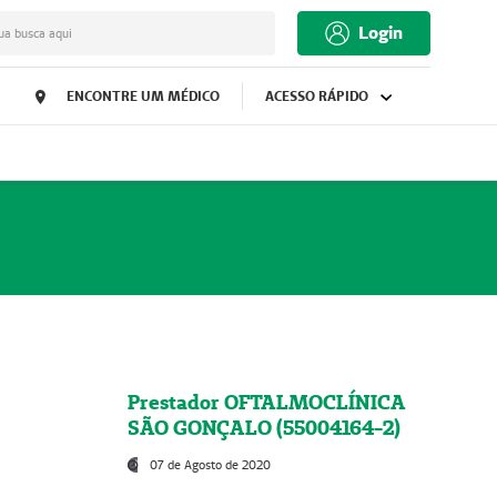
Login
ua busca aqui
ENCONTRE UM MÉDICO
ACESSO RÁPIDO
Prestador OFTALMOCLÍNICA
SÃO GONÇALO (55004164-2)
07 de Agosto de 2020