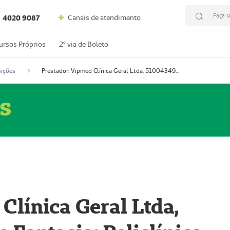
Faça s
Canais de atendimento
4020 9087
ursos Próprios
2º via de Boleto
ições
Prestador: Vipmed Clínica Geral Ltda, 51004349-0 (Nome Fantasia: Policlínica Master)
s
Clínica Geral Ltda,