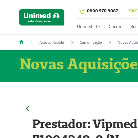
0800 970 9087
SAC
Unimed - LF
Cliente
Rec
Acesso Rápido
Comunicação
Novas Aquis
Novas Aquisiçõe
Prestador: Vipmed 