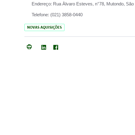
Endereço:
Rua Àlvaro Esteves, n°78, Mutondo, São 
Telefone:
(021) 3858-0440
NOVAS AQUISIÇÕES