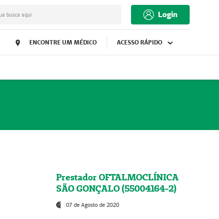
Login
ua busca aqui
ENCONTRE UM MÉDICO
ACESSO RÁPIDO
Prestador OFTALMOCLÍNICA
SÃO GONÇALO (55004164-2)
07 de Agosto de 2020