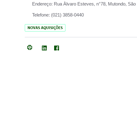
Endereço:
Rua Àlvaro Esteves, n°78, Mutondo, São 
Telefone:
(021) 3858-0440
NOVAS AQUISIÇÕES