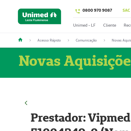
0800 970 9087
SAC
Unimed - LF
Cliente
Rec
Acesso Rápido
Comunicação
Novas Aquis
Novas Aquisiçõe
Prestador: Vipmed 