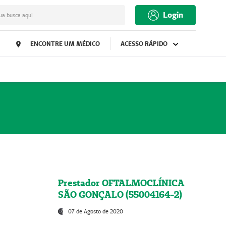
Login
ua busca aqui
ENCONTRE UM MÉDICO
ACESSO RÁPIDO
Prestador OFTALMOCLÍNICA
SÃO GONÇALO (55004164-2)
07 de Agosto de 2020