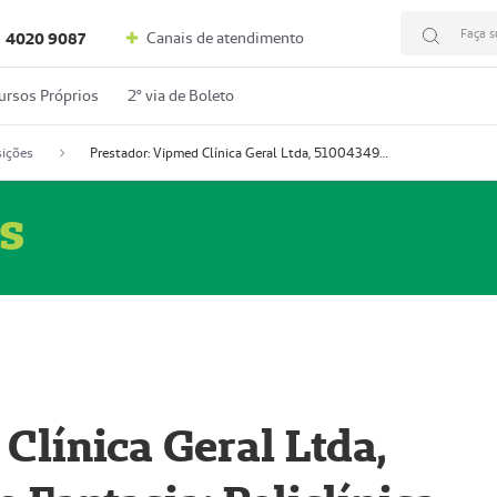
Faça s
Canais de atendimento
4020 9087
ursos Próprios
2º via de Boleto
ições
Prestador: Vipmed Clínica Geral Ltda, 51004349-0 (Nome Fantasia: Policlínica Master)
s
Clínica Geral Ltda,