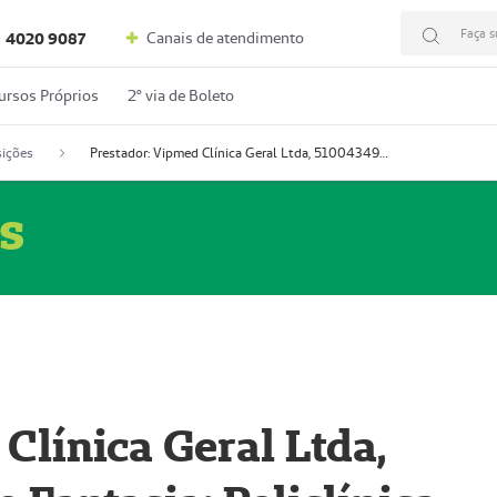
Faça s
Canais de atendimento
4020 9087
ursos Próprios
2º via de Boleto
ições
Prestador: Vipmed Clínica Geral Ltda, 51004349-0 (Nome Fantasia: Policlínica Master)
s
Clínica Geral Ltda,