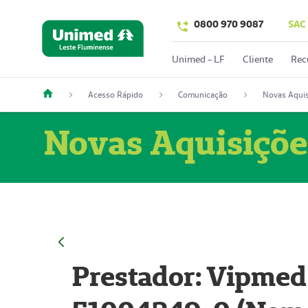
0800 970 9087
SAC
Unimed - LF
Cliente
Rec
Acesso Rápido
Comunicação
Novas Aquis
Novas Aquisiçõe
Prestador: Vipmed 