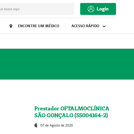
Login
ua busca aqui
ENCONTRE UM MÉDICO
ACESSO RÁPIDO
Prestador OFTALMOCLÍNICA
SÃO GONÇALO (55004164-2)
07 de Agosto de 2020