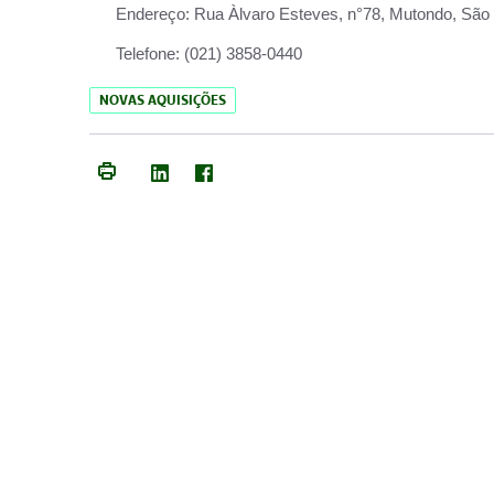
Endereço:
Rua Àlvaro Esteves, n°78, Mutondo, São 
Telefone:
(021) 3858-0440
NOVAS AQUISIÇÕES