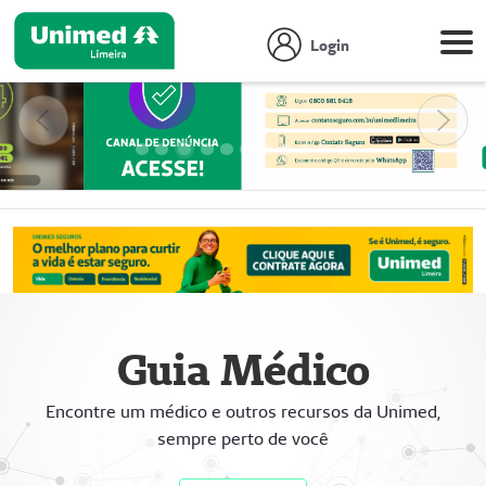
Login
Anterior
Próx
Focar slide
Focar slide
Focar slide
Focar slide
Focar slide
Focar slide
Focar slide
Focar slide
Focar slide
Focar slide
Focar slide
Guia Médico
Encontre um médico e outros recursos da Unimed,
sempre perto de você