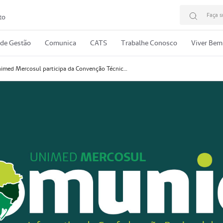
Faça s
to
 de Gestão
Comunica
CATS
Trabalhe Conosco
Viver Bem
Unimed Mercosul participa da Convenção Técnica Unimed 2026 em São Paulo