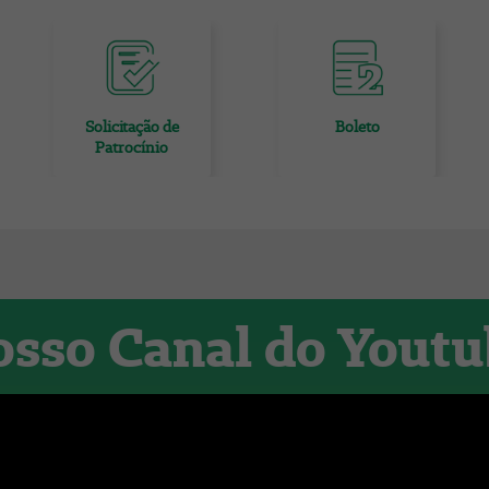
Solicitação de
Boleto
Patrocínio
sso Canal do Yout