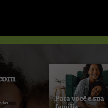
 com
Para você e sua
ndas.
família