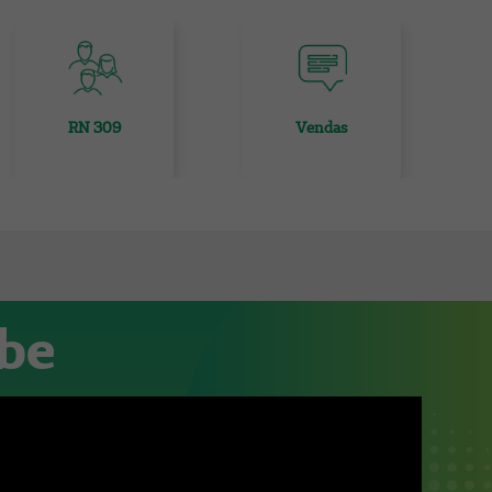
RN 309
Vendas
ube