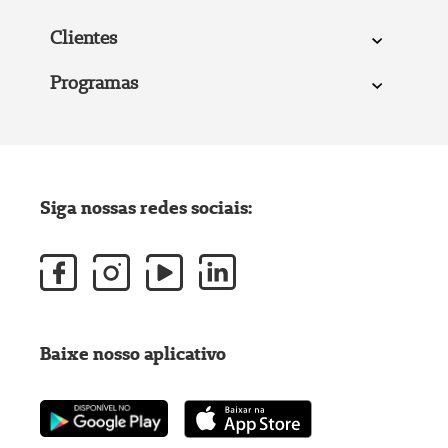
h
e
Clientes
a
Programas
d
i
n
g
Siga nossas redes sociais:
Baixe nosso aplicativo