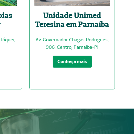
pias
Unidade Unimed
r
Teresina em Parnaíba
 Jóquei,
Av. Governador Chagas Rodrigues,
906, Centro, Parnaíba-PI
Conheça mais