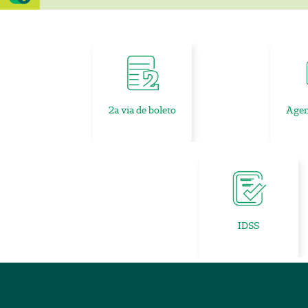
2a via de boleto
Age
IDSS