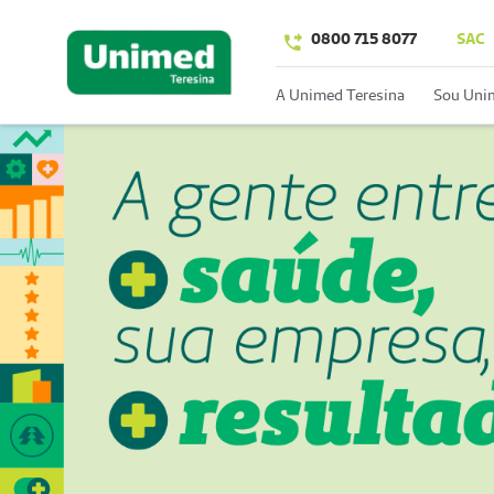
0800 715 8077
SAC
A Unimed Teresina
Sou Uni