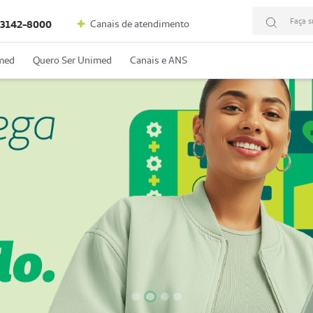
Faça s
Canais de atendimento
3142-8000
med
Quero Ser Unimed
Canais e ANS
Focar slide
Focar slide
Focar slide
Focar slide