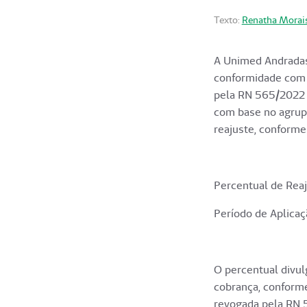
Texto:
Renatha Morai
A Unimed Andradas
conformidade com o
pela RN 565/2022 
com base no agrupa
reajuste, conforme
Percentual de Rea
Período de Aplicaç
O percentual divul
cobrança, conforme
revogada pela RN 