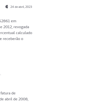
24 de abril, 2023
352861 em
de 2012, revogada
rcentual calculado
ue receberão o
.
fatura de
de abril de 2008,