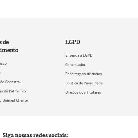
s de
LGPD
imento
Entenda a LGPD
osco
Controlador
a
Encarregado de dados
ção Cadastral
Politica de Privacidade
ão de Patrocínio
Direitos dos Titulares
vo Unimed Cliente
Siga nossas redes sociais: