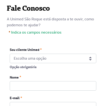
Fale Conosco
A Unimed São Roque está disposta a te ouvir, como
podemos te ajudar?
Indica os campos necessários
Sou cliente Unimed
Escolha uma opção
Opção obrigatória
Sou cliente Unimed
Nome
Opção obrigatória
Obrigatório
E-mail