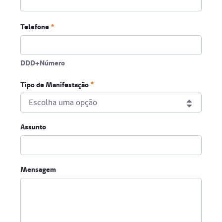
Telefone
DDD+Número
Tipo de Manifestação
Escolha uma opção
Tipo de Manifestação
Assunto
Obrigatório
Mensagem