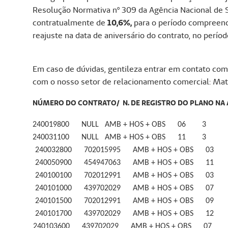
Resolução Normativa nº 309 da Agência Nacional de 
contratualmente de
10,6%,
para o período compreen
reajuste na data de aniversário do contrato, no perío
Em caso de dúvidas, gentileza entrar em contato co
com o nosso setor de relacionamento comercial: Mat
NÚMERO DO CONTRATO/ N. DE REGISTRO DO PLANO NA A
240019800 NULL AMB + HOS + OBS 06 3
240031100 NULL AMB + HOS + OBS 11 3
240032800 702015995 AMB + HOS + OBS 03
240050900 454947063 AMB + HOS + OBS 11
240100100 702012991 AMB + HOS + OBS 03
240101000 439702029 AMB + HOS + OBS 07
240101500 702012991 AMB + HOS + OBS 09
240101700 439702029 AMB + HOS + OBS 12
240103600 439702029 AMB + HOS + OBS 07 