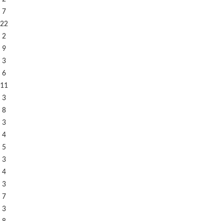
 7
22
 2
 9
 3
 6
11
 3
 8
 3
 4
 5
 3
 4
 3
 7
 3