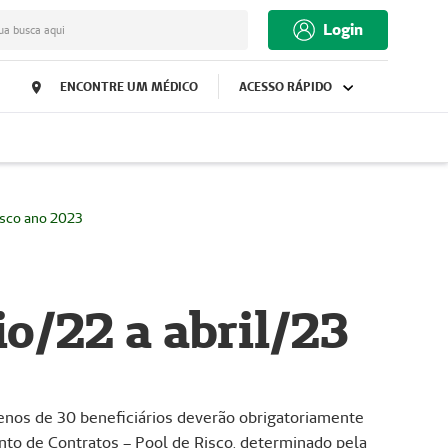
Login
ua busca aqui
ENCONTRE UM MÉDICO
ACESSO RÁPIDO
isco ano 2023
io/22 a abril/23
enos de 30 beneficiários deverão obrigatoriamente
nto de Contratos – Pool de Risco, determinado pela