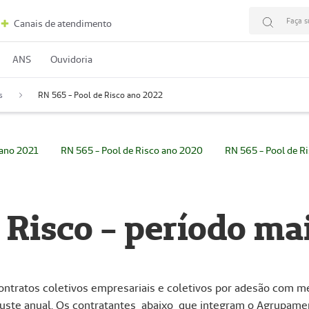
Faça s
Canais de atendimento
ANS
Ouvidoria
s
RN 565 - Pool de Risco ano 2022
 ano 2021
RN 565 - Pool de Risco ano 2020
RN 565 - Pool de R
 Risco - período ma
ntratos coletivos empresariais e coletivos por adesão com m
eajuste anual. Os contratantes abaixo que integram o Agrupame