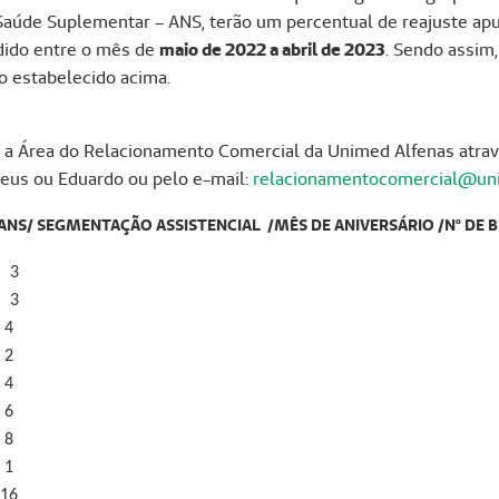
Saúde Suplementar – ANS, terão um percentual de reajuste ap
dido entre o mês de
maio de 2022 a abril de 2023
. Sendo assim
do estabelecido acima.
m a Área do Relacionamento Comercial da Unimed Alfenas atrav
eus ou Eduardo ou pelo e-mail:
relacionamentocomercial@uni
NS/ SEGMENTAÇÃO ASSISTENCIAL /MÊS DE ANIVERSÁRIO /Nº DE B
 3
 3
 4
 2
 4
 6
 8
 1
16