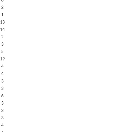
 8
 2
 1
13
14
 2
 3
 5
19
 4
 4
 3
 3
 6
 3
 3
 3
 4