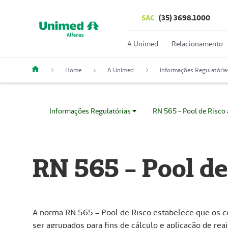
SAC
(35) 3698.1000
A Unimed
Relacionamento
Home
A Unimed
Informações Regulatória
Informações Regulatórias
RN 565 - Pool de Risco
RN 565 - Pool de
A norma RN 565 – Pool de Risco estabelece que os co
ser agrupados para fins de cálculo e aplicação de r