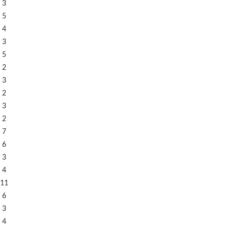
 3
 5
 4
 3
 5
 2
 3
 2
 3
 2
 7
 6
 3
 4
11
 6
 3
 4