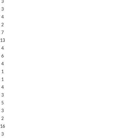
 3
 3
 4
 2
 7
13
 4
 6
 4
 1
 1
 4
 3
 5
 3
 2
16
 3