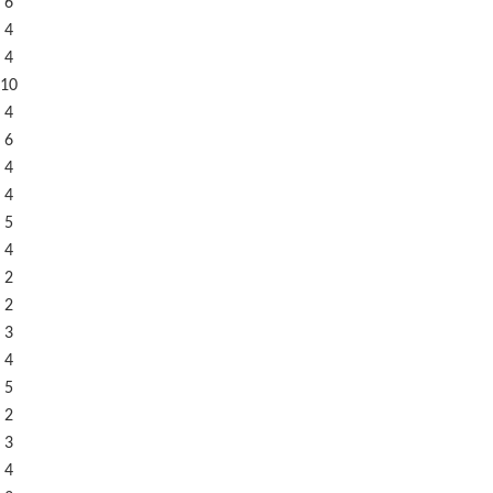
 6
 4
 4
10
 4
 6
 4
 4
 5
 4
 2
 2
 3
 4
 5
 2
 3
 4