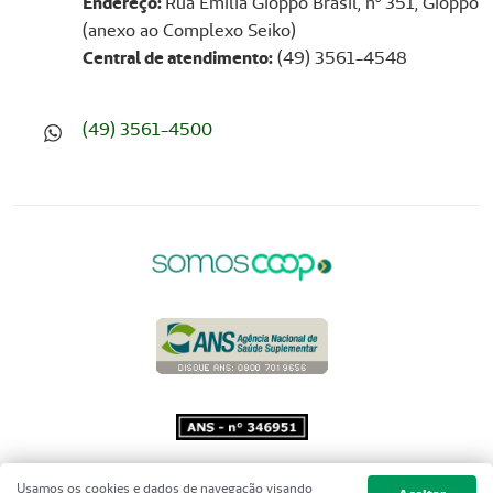
Endereço:
Rua Emilia Gioppo Brasil, nº 351, Gioppo
(anexo ao Complexo Seiko)
Central de atendimento:
(49) 3561-4548
(49) 3561-4500
Copyright 2001 - 2026 Unimed do
Usamos os cookies e dados de navegação visando