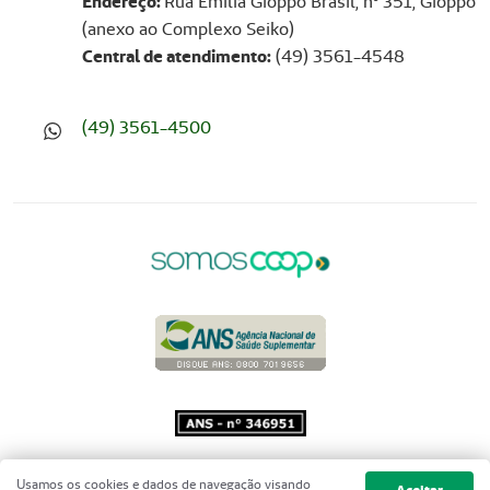
Endereço:
Rua Emilia Gioppo Brasil, nº 351, Gioppo
(anexo ao Complexo Seiko)
Central de atendimento:
(49) 3561-4548
(49) 3561-4500
Copyright 2001 - 2026 Unimed do
Usamos os cookies e dados de navegação visando